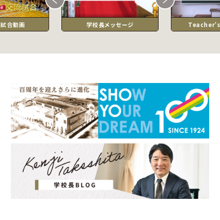
流試合動画
学校長メッセージ
Teacher’