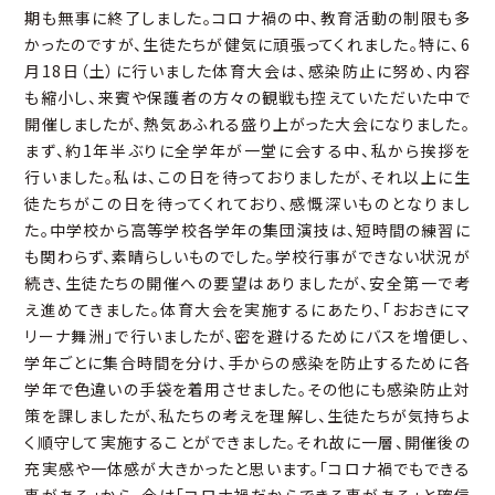
期も無事に終了しました。コロナ禍の中、教育活動の制限も多
かったのですが、生徒たちが健気に頑張ってくれました。特に、6
月18日（土）に行いました体育大会は、感染防止に努め、内容
も縮小し、来賓や保護者の方々の観戦も控えていただいた中で
開催しましたが、熱気あふれる盛り上がった大会になりました。
まず、約1年半ぶりに全学年が一堂に会する中、私から挨拶を
行いました。私は、この日を待っておりましたが、それ以上に生
徒たちがこの日を待ってくれており、感慨深いものとなりまし
た。中学校から高等学校各学年の集団演技は、短時間の練習に
も関わらず、素晴らしいものでした。学校行事ができない状況が
続き、生徒たちの開催への要望はありましたが、安全第一で考
え進めてきました。体育大会を実施するにあたり、「おおきにマ
リーナ舞洲」で行いましたが、密を避けるためにバスを増便し、
学年ごとに集合時間を分け、手からの感染を防止するために各
学年で色違いの手袋を着用させました。その他にも感染防止対
策を課しましたが、私たちの考えを理解し、生徒たちが気持ちよ
く順守して実施することができました。それ故に一層、開催後の
充実感や一体感が大きかったと思います。「コロナ禍でもできる