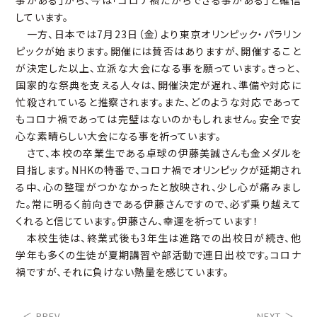
事がある」から、今は「コロナ禍だからできる事がある」と確信
しています。
一方、日本では7月23日（金）より東京オリンピック・パラリン
ピックが始まります。開催には賛否はありますが、開催すること
が決定した以上、立派な大会になる事を願っています。きっと、
国家的な祭典を支える人々は、開催決定が遅れ、準備や対応に
忙殺されていると推察されます。また、どのような対応であって
もコロナ禍であっては完璧はないのかもしれません。安全で安
心な素晴らしい大会になる事を祈っています。
さて、本校の卒業生である卓球の伊藤美誠さんも金メダルを
目指します。NHKの特番で、コロナ禍でオリンピックが延期され
る中、心の整理がつかなかったと放映され、少し心が痛みまし
た。常に明るく前向きである伊藤さんですので、必ず乗り越えて
くれると信じています。伊藤さん、幸運を祈っています！
本校生徒は、終業式後も3年生は進路での出校日が続き、他
学年も多くの生徒が夏期講習や部活動で連日出校です。コロナ
禍ですが、それに負けない熱量を感じています。
＜ PREV
NEXT ＞