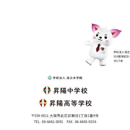
学校法人淀之
100周年記念
きらりあ
〒554-0011 大阪市此花区朝日1丁目1番9号
TEL. 06-6461-0091 FAX. 06-6465-0336