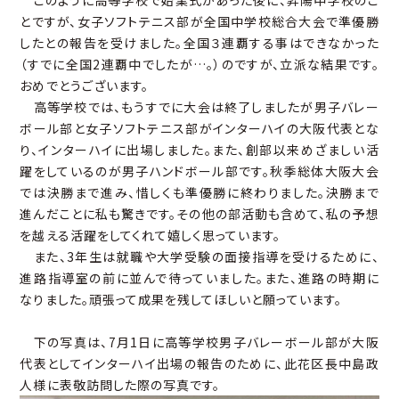
このように高等学校で始業式があった後に、昇陽中学校のこ
とですが、女子ソフトテニス部が全国中学校総合大会で準優勝
したとの報告を受けました。全国３連覇する事はできなかった
（すでに全国2連覇中でしたが…。）のですが、立派な結果です。
おめでとうございます。
高等学校では、もうすでに大会は終了しましたが男子バレー
ボール部と女子ソフトテニス部がインターハイの大阪代表とな
り、インターハイに出場しました。また、創部以来めざましい活
躍をしているのが男子ハンドボール部です。秋季総体大阪大会
では決勝まで進み、惜しくも準優勝に終わりました。決勝まで
進んだことに私も驚きです。その他の部活動も含めて、私の予想
を越える活躍をしてくれて嬉しく思っています。
また、3年生は就職や大学受験の面接指導を受けるために、
進路指導室の前に並んで待っていました。また、進路の時期に
なりました。頑張って成果を残してほしいと願っています。
下の写真は、7月1日に高等学校男子バレーボール部が大阪
代表としてインターハイ出場の報告のために、此花区長中島政
人様に表敬訪問した際の写真です。