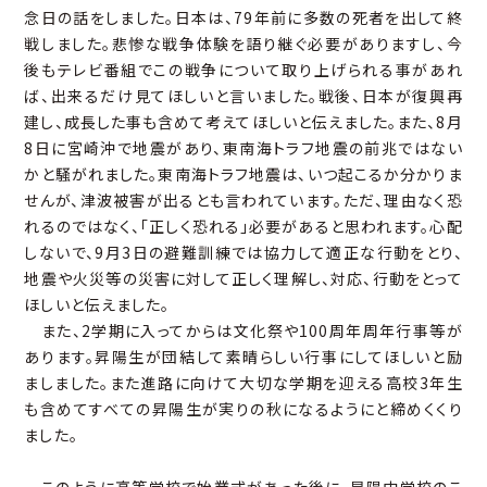
念日の話をしました。日本は、79年前に多数の死者を出して終
戦しました。悲惨な戦争体験を語り継ぐ必要がありますし、今
後もテレビ番組でこの戦争について取り上げられる事があれ
ば、出来るだけ見てほしいと言いました。戦後、日本が復興再
建し、成長した事も含めて考えてほしいと伝えました。また、8月
8日に宮崎沖で地震があり、東南海トラフ地震の前兆ではない
かと騒がれました。東南海トラフ地震は、いつ起こるか分かりま
せんが、津波被害が出るとも言われています。ただ、理由なく恐
れるのではなく、「正しく恐れる」必要があると思われます。心配
しないで、9月3日の避難訓練では協力して適正な行動をとり、
地震や火災等の災害に対して正しく理解し、対応、行動をとって
ほしいと伝えました。
また、2学期に入ってからは文化祭や100周年周年行事等が
あります。昇陽生が団結して素晴らしい行事にしてほしいと励
ましました。また進路に向けて大切な学期を迎える高校3年生
も含めてすべての昇陽生が実りの秋になるようにと締めくくり
ました。