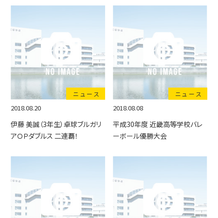
ニュース
ニュース
2018.08.20
2018.08.08
伊藤 美誠（3年生）卓球ブルガリ
平成30年度 近畿高等学校バレ
アＯＰダブルス 二連覇！
ーボール優勝大会