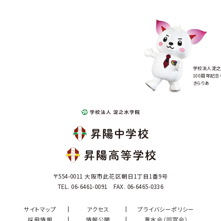
学校法人淀之
100周年記念
きらりあ
〒554-0011 大阪市此花区朝日1丁目1番9号
TEL. 06-6461-0091 FAX. 06-6465-0336
サイトマップ
アクセス
プライバシーポリシー
採用情報
情報公開
葦水会（同窓会）