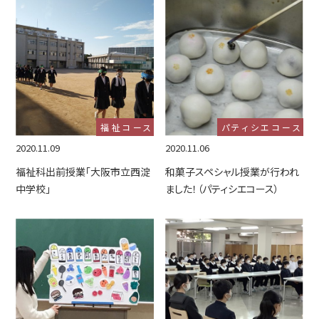
福祉コース
パティシエコース
2020.11.09
2020.11.06
福祉科出前授業「大阪市立西淀
和菓子スペシャル授業が行われ
中学校」
ました！（パティシエコース）