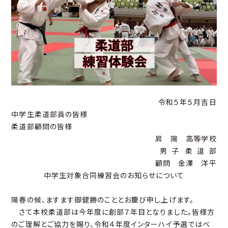
令和５年５月吉日
中学生柔道部員の皆様
柔道部顧問の皆様
昇 陽 高等学校
男 子 柔 道 部
顧問 金澤 洋平
中学生対象合同練習会のお知らせについて
陽春の候、ますます御健勝のこととお慶び申し上げます。
さて本校柔道部は今年度に創部７年目となりました。皆様方
のご理解とご協力を賜り、令和４年度インターハイ予選ではベ