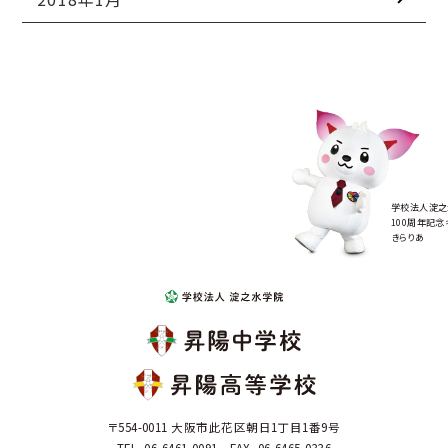
学校法人淀之
100周年記念
きらりあ
〒554-0011 大阪市此花区朝日1丁目1番9号
TEL. 06-6461-0091 FAX. 06-6465-0336