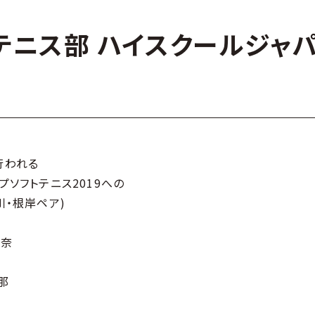
テニス部 ハイスクールジャ
行われる
プソフトテニス2019への
川・根岸ペア)
英奈
那