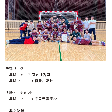
予選リーグ
昇陽 ２８－７ 同志社香里
昇陽 ３１－１０ 寝屋川高校
決勝トーナメント
昇陽 ２３－１８ 千里青雲高校
準々決勝