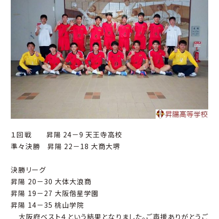
１回戦 昇陽 24－9 天王寺高校
準々決勝 昇陽 22－18 大商大堺
決勝リーグ
昇陽 20－30 大体大浪商
昇陽 19－27 大阪偕星学園
昇陽 14－35 桃山学院
大阪府ベスト４という結果となりました。ご声援ありがとうご