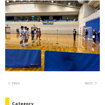
＜ PREV
NEXT ＞
Category