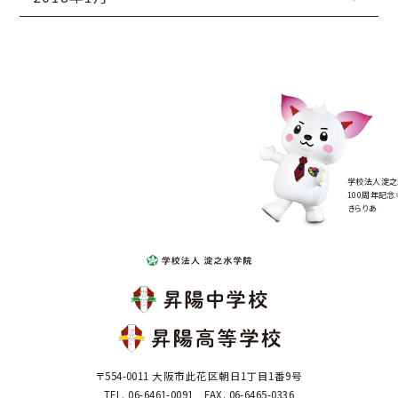
学校法人淀之
100周年記念
きらりあ
〒554-0011 大阪市此花区朝日1丁目1番9号
TEL. 06-6461-0091 FAX. 06-6465-0336