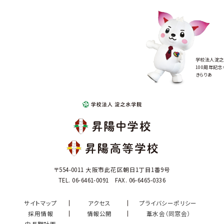
学校法人淀之
100周年記念
きらりあ
〒554-0011 大阪市此花区朝日1丁目1番9号
TEL. 06-6461-0091 FAX. 06-6465-0336
サイトマップ
アクセス
プライバシーポリシー
採用情報
情報公開
葦水会（同窓会）
中長期計画