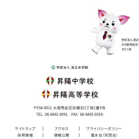
学校法人淀之
100周年記念
きらりあ
〒554-0011 大阪市此花区朝日1丁目1番9号
TEL. 06-6461-0091 FAX. 06-6465-0336
サイトマップ
アクセス
プライバシーポリシー
採用情報
情報公開
葦水会（同窓会）