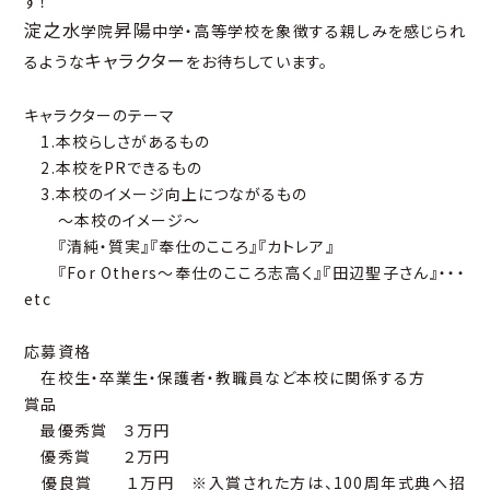
す！
淀之水
昇陽
学院
中学・高等学校を象徴する親しみを感じられ
キャラクター
るような
をお待ちしています。
キャラクターのテーマ
1.本校らしさがあるもの
2.本校をPRできるもの
3.本校のイメージ向上につながるもの
～本校のイメージ～
『清純・質実』『奉仕のこころ』『カトレア』
『For Others～奉仕のこころ志高く』『田辺聖子さん』・・・
etc
応募資格
在校生・卒業生・保護者・教職員など本校に関係する方
賞品
最優秀賞 ３万円
優秀賞 ２万円
優良賞 １万円 ※入賞された方は、100周年式典へ招